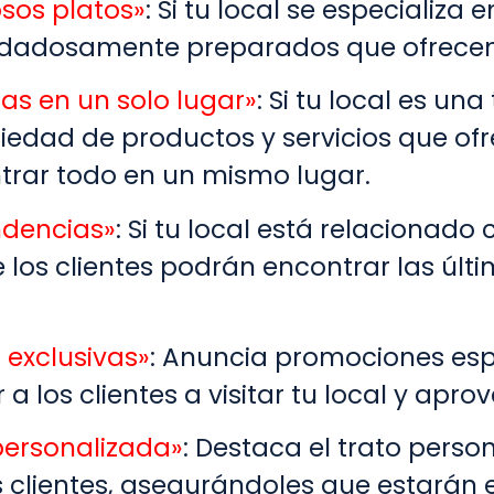
osos platos»
: Si tu local se especializa
cuidadosamente preparados que ofrecen 
as en un solo lugar»
: Si tu local es un
riedad de productos y servicios que of
trar todo en un mismo lugar.
ndencias»
: Si tu local está relacionad
e los clientes podrán encontrar las úl
 exclusivas»
: Anuncia promociones esp
 a los clientes a visitar tu local y apro
personalizada»
: Destaca el trato person
s clientes, asegurándoles que estarán